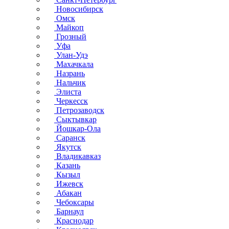
Новосибирск
Омск
Майкоп
Грозный
Уфа
Улан-Удэ
Махачкала
Назрань
Нальчик
Элиста
Черкесск
Петрозаводск
Сыктывкар
Йошкар-Ола
Саранск
Якутск
Владикавказ
Казань
Кызыл
Ижевск
Абакан
Чебоксары
Барнаул
Краснодар