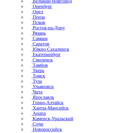
Великий Новгород
Оренбург
Орел
Пенза
Псков
Ростов-на-Дону
Рязань
Самара
Саратов
Южно-Сахалинск
Екатеринбург
Смоленск
Тамбов
Тверь
Томск
Тула
Ульяновск
Чита
Ярославль
Горно-Алтайск
Ханты-Мансийск
Анапа
Каменск-Уральский
Сочи
Новороссийск