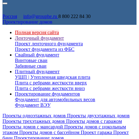
Россия
info@grouphe.ru
8 800 222 84 30
Проектирование домов
Полная версия сайта
Ленточный фундамент
Проект ленточного фундамента
Проект фундамента из ФБС
Свайный фундамент
Винтовые сваи
Забивные сваи
Плитный фундамент
УШП | Утепленная шведская плита
Плита с ребрами жесткости вверх
Плита с ребрами жесткости вниз
Проектирование фундаментов
Фундамент для автомобильных весов
Фундамент ВЭУ
Проекты одноэтажных домов
Проекты двухэтажных домов
Проекты трехэтажных домов
Проекты домов с гаражом
Проекты домов с мансардой
Проекты домов с цокольным
этажом
Проекты домов с бассейном
Проект гаража
Проект
бани
Проектирование домов