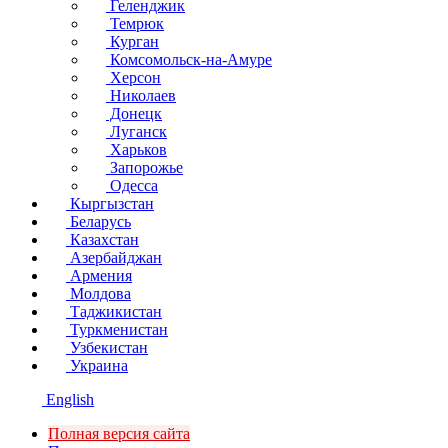
Геленджик
Темрюк
Курган
Комсомольск-на-Амуре
Херсон
Николаев
Донецк
Луганск
Харьков
Запорожье
Одесса
Кыргызстан
Беларусь
Казахстан
Азербайджан
Армения
Молдова
Таджикистан
Туркменистан
Узбекистан
Украина
English
Полная версия сайта