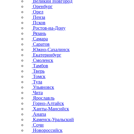
Великий Новгород
Оренбург
Орел
Пенза
Псков
Ростов-на-Дону
Рязань
Самара
Саратов
Южно-Сахалинск
Екатеринбург
Смоленск
Тамбов
Тверь
Томск
Тула
Ульяновск
Чита
Ярославль
Горно-Алтайск
Ханты-Мансийск
Анапа
Каменск-Уральский
Сочи
Новороссийск