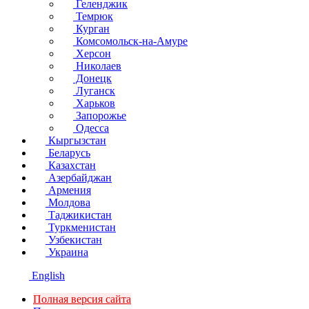
Геленджик
Темрюк
Курган
Комсомольск-на-Амуре
Херсон
Николаев
Донецк
Луганск
Харьков
Запорожье
Одесса
Кыргызстан
Беларусь
Казахстан
Азербайджан
Армения
Молдова
Таджикистан
Туркменистан
Узбекистан
Украина
English
Полная версия сайта