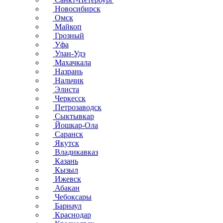
Новосибирск
Омск
Майкоп
Грозный
Уфа
Улан-Удэ
Махачкала
Назрань
Нальчик
Элиста
Черкесск
Петрозаводск
Сыктывкар
Йошкар-Ола
Саранск
Якутск
Владикавказ
Казань
Кызыл
Ижевск
Абакан
Чебоксары
Барнаул
Краснодар