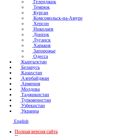
Геленджик
Темрюк
Курган
Комсомольск-на-Амуре
Херсон
Николаев
Донецк
Луганск
Харьков
Запорожье
Одесса
Кыргызстан
Беларусь
Казахстан
Азербайджан
Армения
Молдова
Таджикистан
Туркменистан
Узбекистан
Украина
English
Полная версия сайта