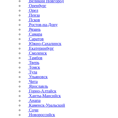
Великий Новгород
Оренбург
Орел
Пенза
Псков
Ростов-на-Дону
Рязань
Самара
Саратов
Южно-Сахалинск
Екатеринбург
Смоленск
Тамбов
Тверь
Томск
Тула
Ульяновск
Чита
Ярославль
Горно-Алтайск
Ханты-Мансийск
Анапа
Каменск-Уральский
Сочи
Новороссийск