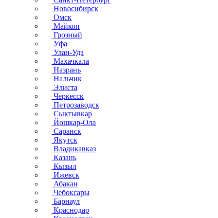
Новосибирск
Омск
Майкоп
Грозный
Уфа
Улан-Удэ
Махачкала
Назрань
Нальчик
Элиста
Черкесск
Петрозаводск
Сыктывкар
Йошкар-Ола
Саранск
Якутск
Владикавказ
Казань
Кызыл
Ижевск
Абакан
Чебоксары
Барнаул
Краснодар