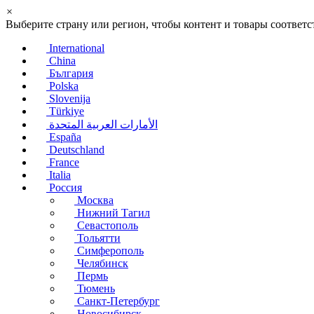
×
Выберите страну или регион, чтобы контент и товары соотве
International
China
България
Polska
Slovenija
Türkiye
الأمارات العربية المتحدة
España
Deutschland
France
Italia
Россия
Москва
Нижний Тагил
Севастополь
Тольятти
Симферополь
Челябинск
Пермь
Тюмень
Санкт-Петербург
Новосибирск