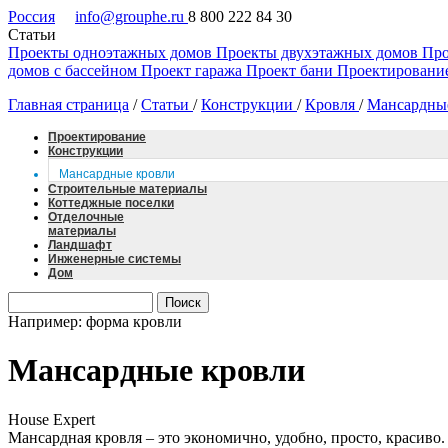
Россия
info@grouphe.ru
8 800 222 84 30
Статьи
Проекты одноэтажных домов
Проекты двухэтажных домов
Про
домов с бассейном
Проект гаража
Проект бани
Проектировани
Главная страница
/
Статьи
/
Конструкции
/
Кровля
/
Мансардны
Проектирование
Конструкции
Мансардные кровли
Строительные материалы
Коттеджные поселки
Отделочные
материалы
Ландшафт
Инженерные системы
Дом
Например: форма кровли
Мансардные кровли
House Expert
Мансардная кровля – это экономично, удобно, просто, красиво.