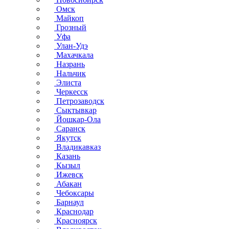
Омск
Майкоп
Грозный
Уфа
Улан-Удэ
Махачкала
Назрань
Нальчик
Элиста
Черкесск
Петрозаводск
Сыктывкар
Йошкар-Ола
Саранск
Якутск
Владикавказ
Казань
Кызыл
Ижевск
Абакан
Чебоксары
Барнаул
Краснодар
Красноярск