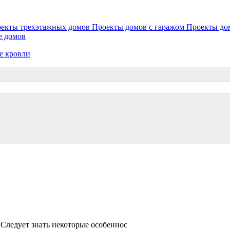
екты трехэтажных домов
Проекты домов с гаражом
Проекты до
е домов
е кровли
 Следует знать некоторые особеннос