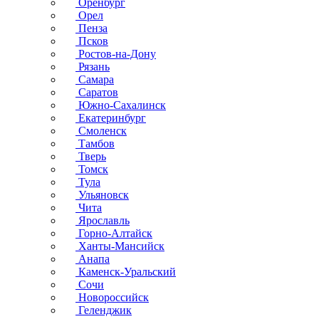
Оренбург
Орел
Пенза
Псков
Ростов-на-Дону
Рязань
Самара
Саратов
Южно-Сахалинск
Екатеринбург
Смоленск
Тамбов
Тверь
Томск
Тула
Ульяновск
Чита
Ярославль
Горно-Алтайск
Ханты-Мансийск
Анапа
Каменск-Уральский
Сочи
Новороссийск
Геленджик