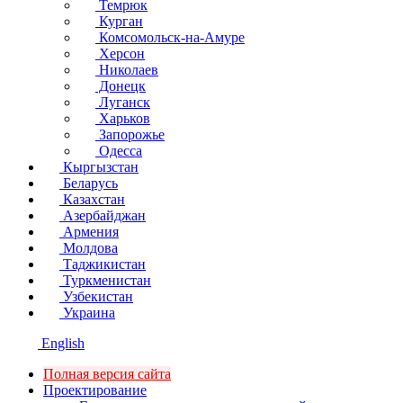
Темрюк
Курган
Комсомольск-на-Амуре
Херсон
Николаев
Донецк
Луганск
Харьков
Запорожье
Одесса
Кыргызстан
Беларусь
Казахстан
Азербайджан
Армения
Молдова
Таджикистан
Туркменистан
Узбекистан
Украина
English
Полная версия сайта
Проектирование