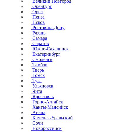
Великий Новгород
Оренбург
Орел
Пенза
Псков
Ростов-на-Дону
Рязань
Самара
Саратов
Южно-Сахалинск
Екатеринбург
Смоленск
Тамбов
Тверь
Томск
Тула
Ульяновск
Чита
Ярославль
Горно-Алтайск
Ханты-Мансийск
Анапа
Каменск-Уральский
Сочи
Новороссийск