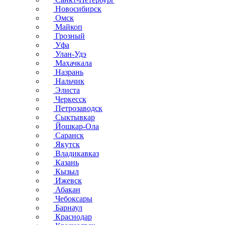
Новосибирск
Омск
Майкоп
Грозный
Уфа
Улан-Удэ
Махачкала
Назрань
Нальчик
Элиста
Черкесск
Петрозаводск
Сыктывкар
Йошкар-Ола
Саранск
Якутск
Владикавказ
Казань
Кызыл
Ижевск
Абакан
Чебоксары
Барнаул
Краснодар