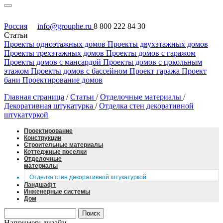
Россия
info@grouphe.ru
8 800 222 84 30
Статьи
Проекты одноэтажных домов
Проекты двухэтажных домов
Проекты трехэтажных домов
Проекты домов с гаражом
Проекты домов с мансардой
Проекты домов с цокольным
этажом
Проекты домов с бассейном
Проект гаража
Проект
бани
Проектирование домов
Главная страница
/
Статьи
/
Отделочные материалы
/
Декоративная штукатурка
/
Отделка стен декоративной
штукатуркой
Проектирование
Конструкции
Строительные материалы
Коттеджные поселки
Отделочные
материалы
Отделка стен декоративной штукатуркой
Ландшафт
Инженерные системы
Дом
Например: дизайн