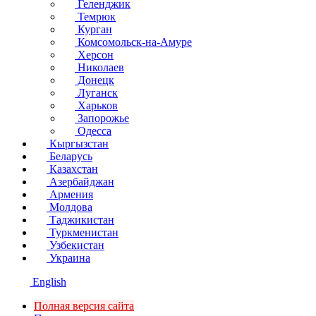
Геленджик
Темрюк
Курган
Комсомольск-на-Амуре
Херсон
Николаев
Донецк
Луганск
Харьков
Запорожье
Одесса
Кыргызстан
Беларусь
Казахстан
Азербайджан
Армения
Молдова
Таджикистан
Туркменистан
Узбекистан
Украина
English
Полная версия сайта