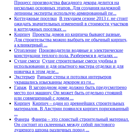
Процесс производства фасадного декора делится на
несколько основных этапов. Для создания надежной
лепнины эксперты использую армированный пе...
Коттеджные поселки
В текущем сезоне 2013 г. не стоит
ожидать значительных изменений в стоимости участков
в коттеджных поселках ...
Кирпич
Проекты домов из кирпича бывают разные.
Для строительства можно выбрать не обычный кирпич,
а клинкерный ...
Отопление
Производители водяные и электрические
конструкции теплого пола. Разберемся в деталях ...
Сухие смеси
Сухие строительные смеси удобны в
использовании и для опытного мастера отделки и для
новичка в этом деле...
Экстерьер
Раньше стены и потолки интерьеров
украшались изысканны декором из ги...
Гараж
В загородном доме должно быть предусмотрено
место под машину. Он может быть отдельно стоящий
или совмещенный с домом ...
Кирпич
Кирпич – один из древнейших строительных
материалов. В Австрии появился кирпич поризованный
...
Фанера
Фанера – это слоистый строительный материал.
Он состоит из склеенных между собой листового
лущеного шпона различных пород ...