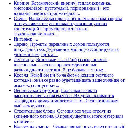
Кирпич
Керамический кирпич, теплая керамика,
многощелевой, пустотелый, поризованный - это
названия одного стройматериал...
Стены
Наиболее распространённым способом защиты
от шума является установка звукоизолирующих
конструкций с применением тепло- и
звукоизоляционного ...
Интерьер
...
Дерево
Проекты деревянных домов пользуются
популярностью. Деревянное жилище ассоциируется с
уютом и комфортом ...
Лестницы
Винтовые, П- и Г-образные, прямые,
переносные – это все про конструктивные
разновидности лестниц. Еще больше в статье...
Кровля
Какой бы ни была форма крыши будущего
коттеджа, она все равно будетзащищать ваше жилище от
осадков, солнца и вет...
Оконные конструкции
Пластиковые окна
распространены повсеместно. Их устанавливают в
загородных домах и многоэтажках. Эксперт поможет
выбрать лучшее ...
Строительные блоки
Сегодня все чаще строят из
вспененного бетона. О преимуществах этого материала
в статье ...
Водоем на участке
Декоративный пруд, искусственный