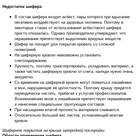
Недостатки шифера
В состав шифера входит асбест, пары которого при вдыхании
негативно воздействуют на здоровье человека. Поэтому в
некоторых станах от использования асбестового шифера
просто отказались. Однако производители утверждают, что
окрашивание препятствует выделению вредных веществ.
Шифер не походит для покрытия кровель со сложной
геометрией.
На шиферную кровлю невозможно установить
снегозадержание.
Хрупкость, поэтому транспортировать, укладывать материал, а
также чистить шиферную кровлю от снега, наледи нужно очень
аккуратно.
Со временем на шиферной кровле могут появиться лишайники
и мхи, нарушающие ее целостность. Поэтому крышу придется
периодически чистить, прибегая к услугам профессионалов.
Возникновению мхов и лишайников препятствует окрашивание
и нанесение специальных грунтующих составов.
При насыщении влагой прочность материала снижается.
Относительно большой вес листов, усложняющий монтаж
кровли.
Шиферное покрытие на крыше загородной постройки
Области применения шифера