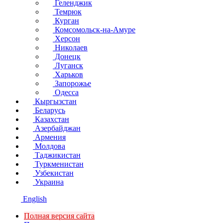
Геленджик
Темрюк
Курган
Комсомольск-на-Амуре
Херсон
Николаев
Донецк
Луганск
Харьков
Запорожье
Одесса
Кыргызстан
Беларусь
Казахстан
Азербайджан
Армения
Молдова
Таджикистан
Туркменистан
Узбекистан
Украина
English
Полная версия сайта