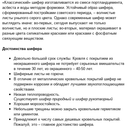
«Классический» шифер изготавливается из смеси портландцемента,
асбеста и воды методом формовки. Устойчивый образ шифера,
сформированный постройками советского периода, – волнистые
листы унылого серого цвета. Однако современные шифер может
выглядеть иначе: во-первых, сегодня выпускают не только
волнистые, но и плоские листы; во-вторых, материал окрашивают в
разные цвета силикатными красками или красками с фосфатным
связующим веществом.
Достоинства шифера
Довольно большой срок службы. Кровля с покрытием из
неокрашенного шифера не потребует серьезных вмешательств
в течение 30 лет, из окрашенного – 40-50 лет.
Шиферные листы не горючи.
В отличие от металлических кровельных покрытий шифер не
подвержен коррозии и обладает лучшими звукопоглощающими
свойствами.
Низкая теплопроводность.
Существует шифер природный и шифер рукотворный
Хорошая морозостойкость.
Небольшие трещины можно закрыть кровельным герметиком
или цементом.
Принадлежит к числу самых дешевых кровельных покрытий.
Пожалуй, это – главное достоинство шифера.