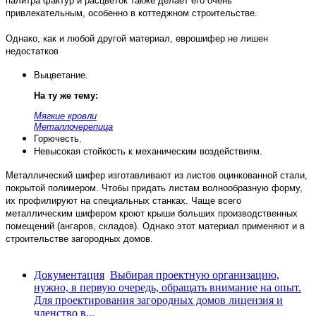
палитра фактур и расцветок также делает его очень
привлекательным, особенно в коттеджном строительстве.
Однако, как и любой другой материал, еврошифер не лишен
недостатков
Выцветание.
На ту же тему:
Мягкие кровли
Металлочерепица
Горючесть.
Невысокая стойкость к механическим воздействиям.
Металлический шифер изготавливают из листов оцинкованной стали,
покрытой полимером. Чтобы придать листам волнообразную форму,
их профилируют на специальных станках. Чаще всего
металлическим шифером кроют крыши больших производственных
помещений (ангаров, складов). Однако этот материал применяют и в
строительстве загородных домов.
Документация
Выбирая проектную организацию,
нужно, в первую очередь, обращать внимание на опыт.
Для проектирования загородных домов лицензия и
членство в...