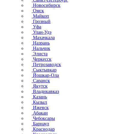
Новосибирск
Омск
Майкоп
Грозный
Уфа
Улан-Удэ
Махачкала
Назрань
Нальчик
Элиста
Черкесск
Петрозаводск
Сыктывкар
Йошкар-Ола
Саранск
Якутск
Владикавказ
Казань
Кызыл
Ижевск
Абакан
Чебоксары
Барнаул
Краснодар