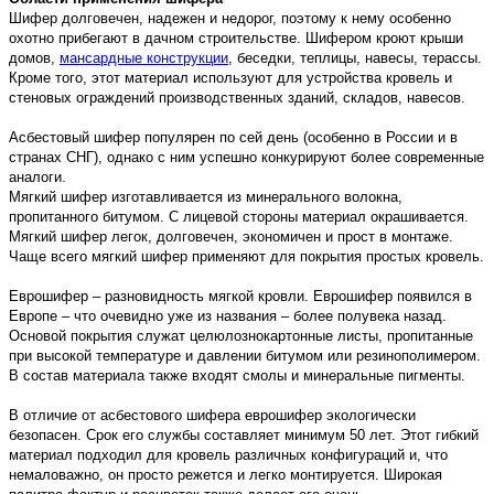
Шифер долговечен, надежен и недорог, поэтому к нему особенно
охотно прибегают в дачном строительстве. Шифером кроют крыши
домов,
мансардные конструкции
, беседки, теплицы, навесы, терассы.
Кроме того, этот материал используют для устройства кровель и
стеновых ограждений производственных зданий, складов, навесов.
Асбестовый шифер популярен по сей день (особенно в России и в
странах СНГ), однако с ним успешно конкурируют более современные
аналоги.
Мягкий шифер изготавливается из минерального волокна,
пропитанного битумом. С лицевой стороны материал окрашивается.
Мягкий шифер легок, долговечен, экономичен и прост в монтаже.
Чаще всего мягкий шифер применяют для покрытия простых кровель.
Еврошифер – разновидность мягкой кровли. Еврошифер появился в
Европе – что очевидно уже из названия – более полувека назад.
Основой покрытия служат целюлознокартонные листы, пропитанные
при высокой температуре и давлении битумом или резинополимером.
В состав материала также входят смолы и минеральные пигменты.
В отличие от асбестового шифера еврошифер экологически
безопасен. Срок его службы составляет минимум 50 лет. Этот гибкий
материал подходил для кровель различных конфигураций и, что
немаловажно, он просто режется и легко монтируется. Широкая