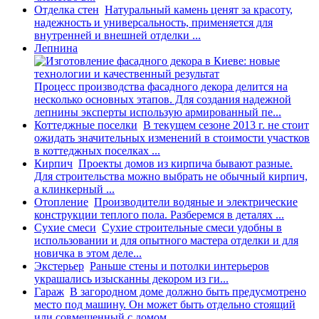
Отделка стен
Натуральный камень ценят за красоту,
надежность и универсальность, применяется для
внутренней и внешней отделки ...
Лепнина
Процесс производства фасадного декора делится на
несколько основных этапов. Для создания надежной
лепнины эксперты использую армированный пе...
Коттеджные поселки
В текущем сезоне 2013 г. не стоит
ожидать значительных изменений в стоимости участков
в коттеджных поселках ...
Кирпич
Проекты домов из кирпича бывают разные.
Для строительства можно выбрать не обычный кирпич,
а клинкерный ...
Отопление
Производители водяные и электрические
конструкции теплого пола. Разберемся в деталях ...
Сухие смеси
Сухие строительные смеси удобны в
использовании и для опытного мастера отделки и для
новичка в этом деле...
Экстерьер
Раньше стены и потолки интерьеров
украшались изысканны декором из ги...
Гараж
В загородном доме должно быть предусмотрено
место под машину. Он может быть отдельно стоящий
или совмещенный с домом ...