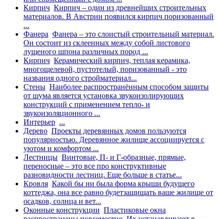
Кирпич
Кирпич – один из древнейших строительных
материалов. В Австрии появился кирпич поризованный
...
Фанера
Фанера – это слоистый строительный материал.
Он состоит из склеенных между собой листового
лущеного шпона различных пород ...
Кирпич
Керамический кирпич, теплая керамика,
многощелевой, пустотелый, поризованный - это
названия одного стройматериал...
Стены
Наиболее распространённым способом защиты
от шума является установка звукоизолирующих
конструкций с применением тепло- и
звукоизоляционного ...
Интерьер
...
Дерево
Проекты деревянных домов пользуются
популярностью. Деревянное жилище ассоциируется с
уютом и комфортом ...
Лестницы
Винтовые, П- и Г-образные, прямые,
переносные – это все про конструктивные
разновидности лестниц. Еще больше в статье...
Кровля
Какой бы ни была форма крыши будущего
коттеджа, она все равно будетзащищать ваше жилище от
осадков, солнца и вет...
Оконные конструкции
Пластиковые окна
распространены повсеместно. Их устанавливают в