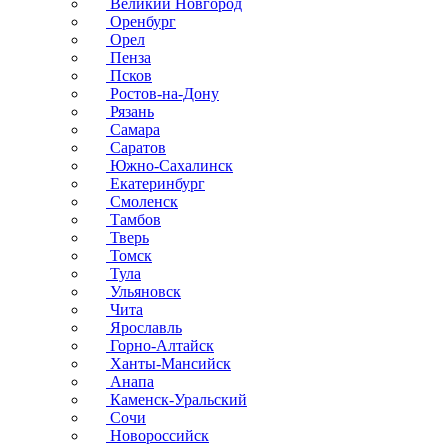
Великий Новгород
Оренбург
Орел
Пенза
Псков
Ростов-на-Дону
Рязань
Самара
Саратов
Южно-Сахалинск
Екатеринбург
Смоленск
Тамбов
Тверь
Томск
Тула
Ульяновск
Чита
Ярославль
Горно-Алтайск
Ханты-Мансийск
Анапа
Каменск-Уральский
Сочи
Новороссийск