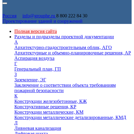
Россия
info@grouphe.ru
8 800 222 84 30
Проектирование зданий и сооружений
Полная версия сайта
Разделы и подразделы проектной документации
А
Архитектурно-градостроительным облик, АГО
Архитектурные и объемно-планировочные решения, АР
Аспирация воздуха
Г
Генеральный план, ГП
З
Заземление, ЭГ
Заключение о соответствии объекта требованиям
пожарной безопасности
К
Конструкции железобетонные, КЖ
Конструктивные решения, КР
Конструкции металлические, КМ
Конструкции металлические детализированные, КМД
Л
Ливневая канализация
Лифтовая шахта