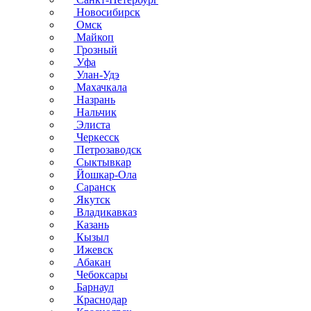
Новосибирск
Омск
Майкоп
Грозный
Уфа
Улан-Удэ
Махачкала
Назрань
Нальчик
Элиста
Черкесск
Петрозаводск
Сыктывкар
Йошкар-Ола
Саранск
Якутск
Владикавказ
Казань
Кызыл
Ижевск
Абакан
Чебоксары
Барнаул
Краснодар