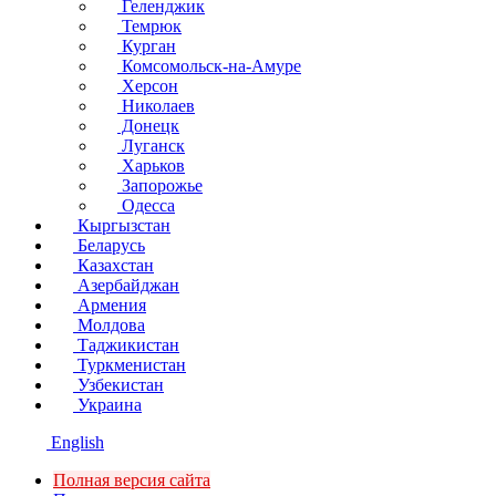
Геленджик
Темрюк
Курган
Комсомольск-на-Амуре
Херсон
Николаев
Донецк
Луганск
Харьков
Запорожье
Одесса
Кыргызстан
Беларусь
Казахстан
Азербайджан
Армения
Молдова
Таджикистан
Туркменистан
Узбекистан
Украина
English
Полная версия сайта