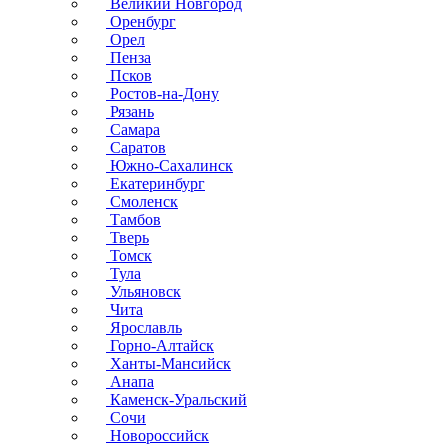
Великий Новгород
Оренбург
Орел
Пенза
Псков
Ростов-на-Дону
Рязань
Самара
Саратов
Южно-Сахалинск
Екатеринбург
Смоленск
Тамбов
Тверь
Томск
Тула
Ульяновск
Чита
Ярославль
Горно-Алтайск
Ханты-Мансийск
Анапа
Каменск-Уральский
Сочи
Новороссийск