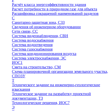
Р
Расчёт класса энергоэффективности здания
Расчет потребности в природном газе для объекта
Расшифровка сокращений наименований разделов
С
Санитарно-защитная зона, СЗЗ
Сведения об инженерном оборудовании
Сети связи, СС
Система видеонаблюдения, СВН
Система водоснабжения
Система водоотведения
Система газоснабжения
Система кондиционирования воздуха
Система электроснабжения, ЭС
ИОС1
Смета на строительство, СМ
Схема планировочной организации земельного участка,
СПОЗУ
Т
Техническоге задание на инженерно-геологические
изыскания
Техническое задание на разработку проектной
документации, ТЗ
Технологические решения, ИОC7
Э