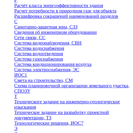
Р
Расчёт класса энергоэффективности здания
Расчет потребности в природном газе для объекта
Расшифровка сокращений наименований разделов
С
Санитарно-защитная зона, СЗЗ
Сведения об инженерном оборудовании
Сети связи, СС
Система видеонаблюдения, СВН
Система водоснабжения
Система водоотведения
Система газоснабжения
Система кондиционирования воздуха
Система электроснабжения, ЭС
ИОС1
Смета на строительство, СМ
Схема планировочной организации земельного участка,
СПОЗУ
Т
Техническоге задание на инженерно-геологические
изыскания
Техническое задание на разработку проектной
документации, ТЗ
Технологические решения, ИОC7
Э