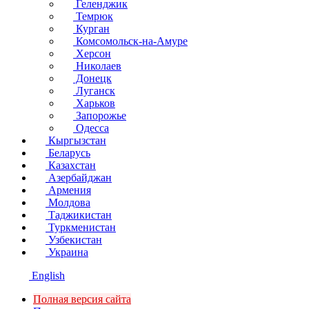
Геленджик
Темрюк
Курган
Комсомольск-на-Амуре
Херсон
Николаев
Донецк
Луганск
Харьков
Запорожье
Одесса
Кыргызстан
Беларусь
Казахстан
Азербайджан
Армения
Молдова
Таджикистан
Туркменистан
Узбекистан
Украина
English
Полная версия сайта