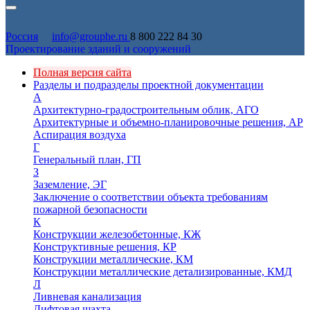
Россия
info@grouphe.ru
8 800 222 84 30
Проектирование зданий и сооружений
Полная версия сайта
Разделы и подразделы проектной документации
А
Архитектурно-градостроительным облик, АГО
Архитектурные и объемно-планировочные решения, АР
Аспирация воздуха
Г
Генеральный план, ГП
З
Заземление, ЭГ
Заключение о соответствии объекта требованиям
пожарной безопасности
К
Конструкции железобетонные, КЖ
Конструктивные решения, КР
Конструкции металлические, КМ
Конструкции металлические детализированные, КМД
Л
Ливневая канализация
Лифтовая шахта