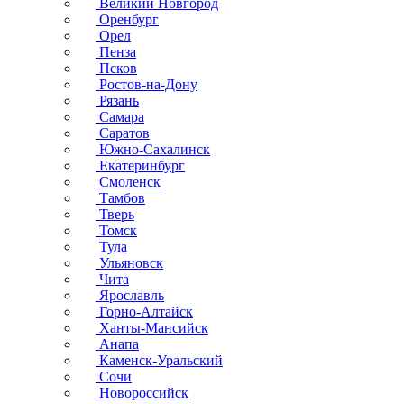
Великий Новгород
Оренбург
Орел
Пенза
Псков
Ростов-на-Дону
Рязань
Самара
Саратов
Южно-Сахалинск
Екатеринбург
Смоленск
Тамбов
Тверь
Томск
Тула
Ульяновск
Чита
Ярославль
Горно-Алтайск
Ханты-Мансийск
Анапа
Каменск-Уральский
Сочи
Новороссийск