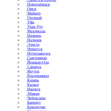
Новосибирск
Омск
Майкоп
Грозный
Уфа
Улан-Удэ
Махачкала
Назрань
Нальчик
Элиста
Черкесск
Петрозаводск
Сыктывкар
Йошкар-Ола
Саранск
Якутск
Владикавказ
Казань
Кызыл
Ижевск
Абакан
Чебоксары
Барнаул
Краснодар