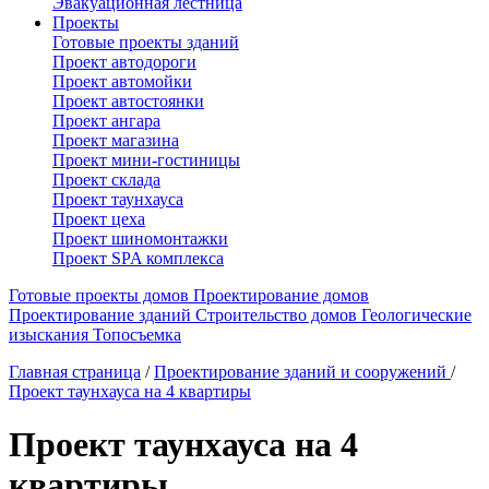
Эвакуационная лестница
Проекты
Готовые проекты зданий
Проект автодороги
Проект автомойки
Проект автостоянки
Проект ангара
Проект магазина
Проект мини-гостиницы
Проект склада
Проект таунхауса
Проект цеха
Проект шиномонтажки
Проект SPA комплекса
Готовые проекты домов
Проектирование домов
Проектирование зданий
Строительство домов
Геологические
изыскания
Топосъемка
Главная страница
/
Проектирование зданий и сооружений
/
Проект таунхауса на 4 квартиры
Проект таунхауса на 4
квартиры