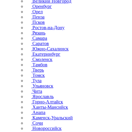
Великий Новгород
Оренбург
Орел
Пенза
Псков
Ростов-на-Дону
Рязань
Самара
Саратов
Южно-Сахалинск
Екатеринбург
Смоленск
Тамбов
Тверь
Томск
Тула
Ульяновск
Чита
Ярославль
Горно-Алтайск
Ханты-Мансийск
Анапа
Каменск-Уральский
Сочи
Новороссийск