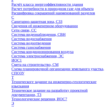
Р
Расчёт класса энергоэффективности здания
Расчет потребности в природном газе для объекта
Расшифровка сокращений наименований разделов
С
Санитарно-защитная зона, СЗЗ
Сведения об инженерном оборудовании
Сети связи, СС
Система видеонаблюдения, СВН
Система водоснабжения
Система водоотведения
Система газоснабжения
Система кондиционирования воздуха
Система электроснабжения, ЭС
ИОС1
Смета на строительство, СМ
Схема планировочной организации земельного участка,
СПОЗУ
Т
Техническоге задание на инженерно-геологические
изыскания
Техническое задание на разработку проектной
документации, ТЗ
Технологические решения, ИОC7
Э