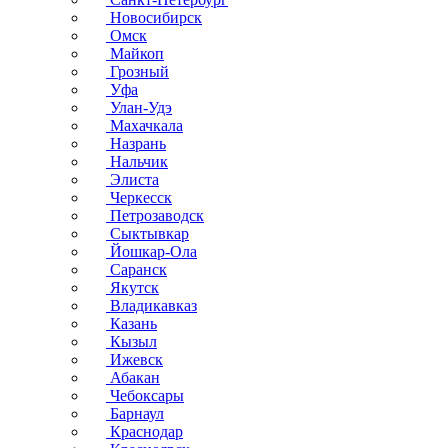
Новосибирск
Омск
Майкоп
Грозный
Уфа
Улан-Удэ
Махачкала
Назрань
Нальчик
Элиста
Черкесск
Петрозаводск
Сыктывкар
Йошкар-Ола
Саранск
Якутск
Владикавказ
Казань
Кызыл
Ижевск
Абакан
Чебоксары
Барнаул
Краснодар