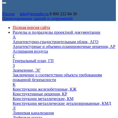
Россия
info@grouphe.ru
8 800 222 84 30
Проектирование зданий и сооружений
Полная версия сайта
Разделы и подразделы проектной документации
А
Архитектурно-градостроительным облик, АГО
Архитектурные и объемно-планировочные решения, АР
Аспирация воздуха
Г
Генеральный план, ГП
З
Заземление, ЭГ
Заключение о соответствии объекта требованиям
пожарной безопасности
К
Конструкции железобетонные, КЖ
Конструктивные решения, КР
Конструкции металлические, КМ
Конструкции металлические детализированные, КМД
Л
Ливневая канализация
Лифтовая шахта