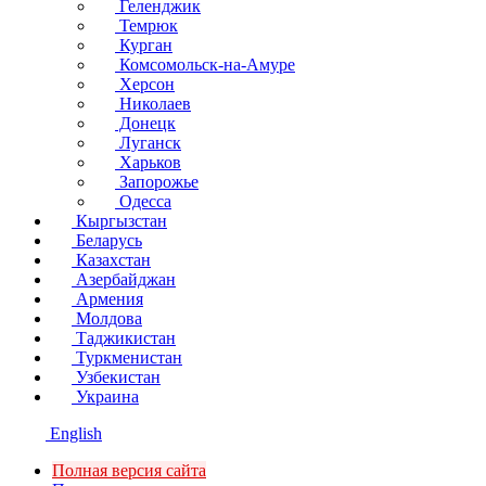
Геленджик
Темрюк
Курган
Комсомольск-на-Амуре
Херсон
Николаев
Донецк
Луганск
Харьков
Запорожье
Одесса
Кыргызстан
Беларусь
Казахстан
Азербайджан
Армения
Молдова
Таджикистан
Туркменистан
Узбекистан
Украина
English
Полная версия сайта